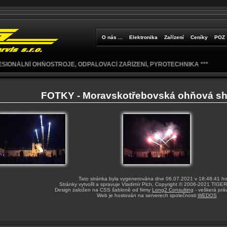
O nás ...
Elektronika
Zařízení
Ceníky
POZ
IONÁLNÍ OHŇOSTROJE, ODPALOVACÍ ZAŘÍZENÍ, PYROTECHNIKA ***
FOTKY - Moravskotřebovská ohňová sh
Tato stránka byla vygenerována dne 06.07.2021 v 18:48:41 h
Stránky vytvořil a spravuje Vladimír Plch, Copyright © 2006-2021 TIGER s
Design založen na CSS šabloně od firmy
Long2 Consulting
- veškerá prá
Web je hostován na serverech společnosti
WEDOS