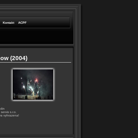
Kontakt
ACPF
ow (2004)
odin
ervis s.r.o.
va vyhrazena!